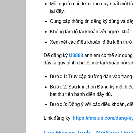
Mỗi người chỉ được tạo duy nhất một tà
tại đây.
Cung cấp thông tin đăng ký đúng và đầ
Không làm lộ tài khoản với người khác.
Xem xét các điều khoản, điều kiện trướ
Để đăng ký
U8888
anh em có thể sử dụng 
đây là quy trình chi tiết mở tài khoản hội vi
Bước 1: Truy cập đường dẫn vào trang c
Bước 2: Sau khi chọn Đăng ký một biểu
bet thủ tiến hành điền đầy đủ.
Bước 3: Đồng ý với các điều khoản, điề
Link đăng ký:
https://fms.us.com/dang-k
Ceo Hương Trịnh – Nữ Sáng Lập 