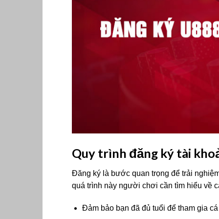
Quy trình đăng ký tài khoản
Đăng ký là bước quan trọng để trải nghiệm
quá trình này người chơi cần tìm hiểu về c
Đảm bảo bạn đã đủ tuổi để tham gia cá c