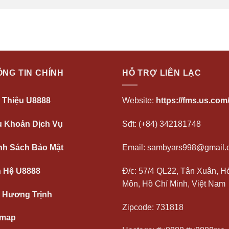
ÔNG TIN CHÍNH
HỖ TRỢ LIÊN LẠC
i Thiệu
U8888
Website:
https://fms.us.com
u Khoản Dịch Vụ
Sđt:
(+84) 342181748
nh Sách Bảo Mật
Email:
sambyars998@gmail.
n Hệ
U8888
Đ/c:
57/4 QL22, Tân Xuân, H
Môn, Hồ Chí Minh, Việt Nam
 Hương Trịnh
Zipcode:
731818
emap