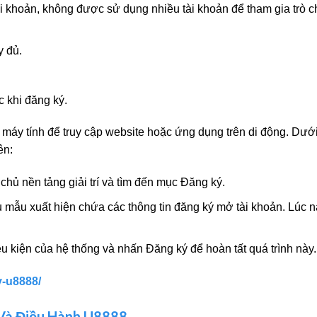
i khoản, không được sử dụng nhiều tài khoản để tham gia trò c
y đủ.
c khi đăng ký.
máy tính để truy cập website hoặc ứng dụng trên di động. Dướ
ên:
hủ nền tảng giải trí và tìm đến mục Đăng ký.
 mẫu xuất hiện chứa các thông tin đăng ký mở tài khoản. Lúc n
u kiện của hệ thống và nhấn Đăng ký để hoàn tất quá trình này.
y-u8888/
Và Điều Hành U8888