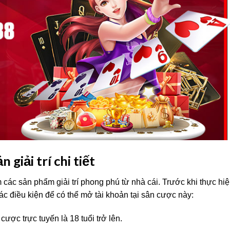
 giải trí chi tiết
 các sản phẩm giải trí phong phú từ nhà cái. Trước khi thực hi
ác điều kiện để có thể mở tài khoản tại sân cược này:
ược trực tuyến là 18 tuổi trở lên.