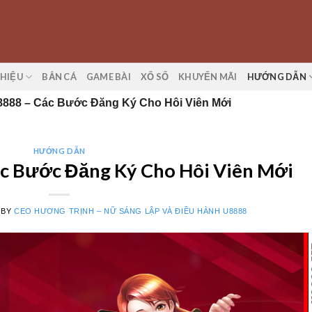
THIỆU
BẮN CÁ
GAME BÀI
XỔ SỐ
KHUYẾN MÃI
HƯỚNG DẪN
888 – Các Bước Đăng Ký Cho Hôi Viên Mới
HƯỚNG DẪN
c Bước Đăng Ký Cho Hôi Viên Mới
BY
CEO HƯƠNG TRỊNH – NỮ SÁNG LẬP VÀ ĐIỀU HÀNH U8888