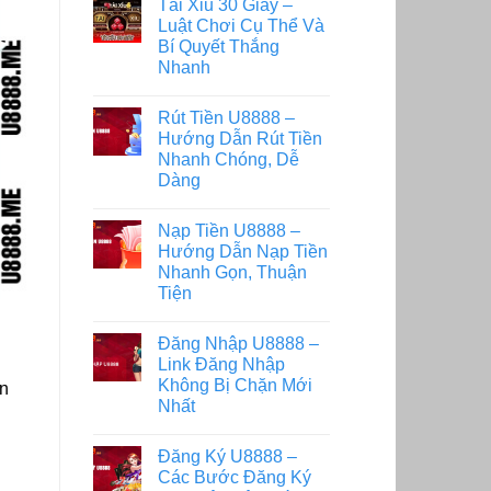
Tài Xỉu 30 Giây –
Luật Chơi Cụ Thể Và
Bí Quyết Thắng
Nhanh
Rút Tiền U8888 –
Hướng Dẫn Rút Tiền
Nhanh Chóng, Dễ
Dàng
Nạp Tiền U8888 –
Hướng Dẫn Nạp Tiền
Nhanh Gọn, Thuận
Tiện
Đăng Nhập U8888 –
Link Đăng Nhập
Không Bị Chặn Mới
ện
Nhất
Đăng Ký U8888 –
Các Bước Đăng Ký