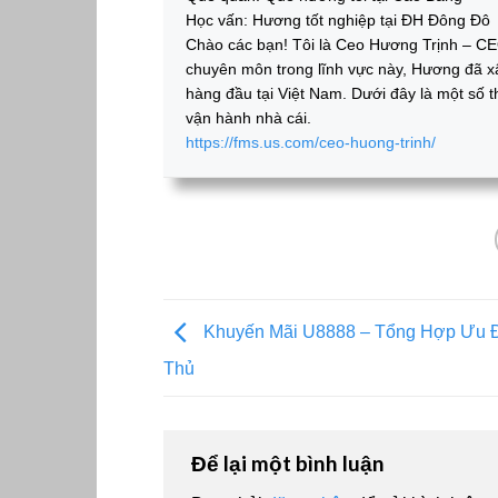
Học vấn: Hương tốt nghiệp tại ĐH Đông Đô
Chào các bạn! Tôi là Ceo Hương Trịnh – CE
chuyên môn trong lĩnh vực này, Hương đã xâ
hàng đầu tại Việt Nam. Dưới đây là một số t
vận hành nhà cái.
https://fms.us.com/ceo-huong-trinh/
Khuyến Mãi U8888 – Tổng Hợp Ưu Đ
Thủ
Để lại một bình luận