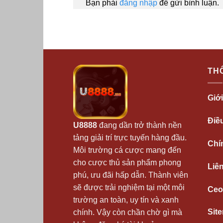
Bạn phải
đăng nhập
để gửi bình luận.
TH
Giớ
Điề
U8888
đang dần trở thành nền
tảng giải trí trực tuyến hàng đầu.
Chí
Môi trường cá cược mang đến
cho cược thủ sản phẩm phong
Liê
phú, ưu đãi hấp dẫn. Thành viên
sẽ được trải nghiệm tại một môi
Ceo
trường an toàn, uy tín và xanh
Sit
chính. Vậy còn chần chờ gì mà