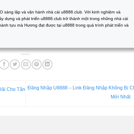
O sáng lập và vận hành nhà cái u8888.club. Với kinh nghiệm và
y dựng và phát triển u8888.club trở thành một trong những nhà cái
hành tựu mà Hương đạt được tại u8888 trong quá trình phát triển và
Đăng Nhập U8888 – Link Đăng Nhập Không Bị C
ãi Cho Tân
Mới Nhất