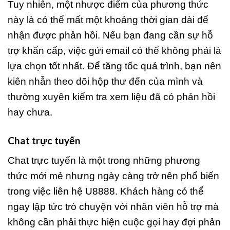
Tuy nhiên, một nhược điểm của phương thức
này là có thể mất một khoảng thời gian dài để
nhận được phản hồi. Nếu bạn đang cần sự hỗ
trợ khẩn cấp, việc gửi email có thể không phải là
lựa chọn tốt nhất. Để tăng tốc quá trình, bạn nên
kiên nhẫn theo dõi hộp thư đến của mình và
thường xuyên kiểm tra xem liệu đã có phản hồi
hay chưa.
Chat trực tuyến
Chat trực tuyến là một trong những phương
thức mới mẻ nhưng ngày càng trở nên phổ biến
trong việc liên hệ U8888. Khách hàng có thể
ngay lập tức trò chuyện với nhân viên hỗ trợ mà
không cần phải thực hiện cuộc gọi hay đợi phản