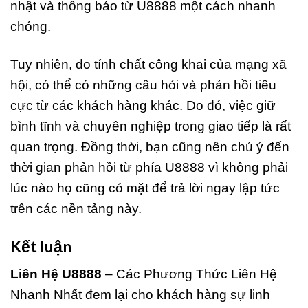
nhật và thông báo từ U8888 một cách nhanh
chóng.
Tuy nhiên, do tính chất công khai của mạng xã
hội, có thể có những câu hỏi và phản hồi tiêu
cực từ các khách hàng khác. Do đó, việc giữ
bình tĩnh và chuyên nghiệp trong giao tiếp là rất
quan trọng. Đồng thời, bạn cũng nên chú ý đến
thời gian phản hồi từ phía U8888 vì không phải
lúc nào họ cũng có mặt để trả lời ngay lập tức
trên các nền tảng này.
Kết luận
Liên Hệ U8888
– Các Phương Thức Liên Hệ
Nhanh Nhất đem lại cho khách hàng sự linh