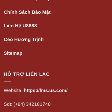
Chính Sách Bảo Mật
Liên Hệ
U8888
Ceo Hương Trịnh
Sitemap
HỖ TRỢ LIÊN LẠC
Website:
https://fms.us.com/
Sđt:
(+84) 342181748