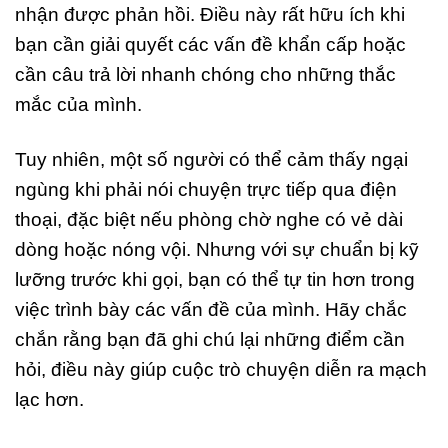
nhận được phản hồi. Điều này rất hữu ích khi
bạn cần giải quyết các vấn đề khẩn cấp hoặc
cần câu trả lời nhanh chóng cho những thắc
mắc của mình.
Tuy nhiên, một số người có thể cảm thấy ngại
ngùng khi phải nói chuyện trực tiếp qua điện
thoại, đặc biệt nếu phòng chờ nghe có vẻ dài
dòng hoặc nóng vội. Nhưng với sự chuẩn bị kỹ
lưỡng trước khi gọi, bạn có thể tự tin hơn trong
việc trình bày các vấn đề của mình. Hãy chắc
chắn rằng bạn đã ghi chú lại những điểm cần
hỏi, điều này giúp cuộc trò chuyện diễn ra mạch
lạc hơn.