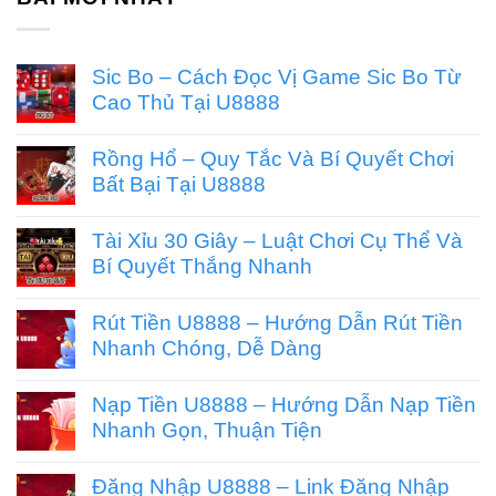
Sic Bo – Cách Đọc Vị Game Sic Bo Từ
Cao Thủ Tại U8888
Rồng Hổ – Quy Tắc Và Bí Quyết Chơi
Bất Bại Tại U8888
Tài Xỉu 30 Giây – Luật Chơi Cụ Thể Và
Bí Quyết Thắng Nhanh
Rút Tiền U8888 – Hướng Dẫn Rút Tiền
Nhanh Chóng, Dễ Dàng
Nạp Tiền U8888 – Hướng Dẫn Nạp Tiền
Nhanh Gọn, Thuận Tiện
Đăng Nhập U8888 – Link Đăng Nhập