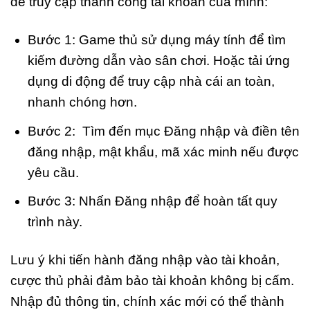
để truy cập thành công tài khoản của mình:
Bước 1: Game thủ sử dụng máy tính để tìm
kiếm đường dẫn vào sân chơi. Hoặc tải ứng
dụng di động để truy cập nhà cái an toàn,
nhanh chóng hơn.
Bước 2: Tìm đến mục Đăng nhập và điền tên
đăng nhập, mật khẩu, mã xác minh nếu được
yêu cầu.
Bước 3: Nhấn Đăng nhập để hoàn tất quy
trình này.
Lưu ý khi tiến hành đăng nhập vào tài khoản,
cược thủ phải đảm bảo tài khoản không bị cấm.
Nhập đủ thông tin, chính xác mới có thể thành