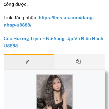
công được.
Link đăng nhập:
https://fms.us.com/dang-
nhap-u8888/
Ceo Hương Trịnh – Nữ Sáng Lập Và Điều Hành
U8888